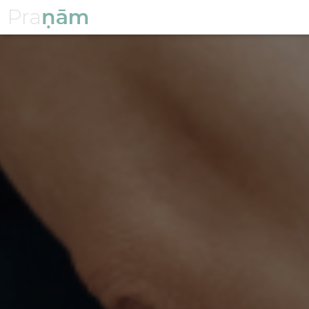
Pra
ṇām