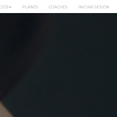
CIOS
PLANES
COACHES
INICIAR SESION