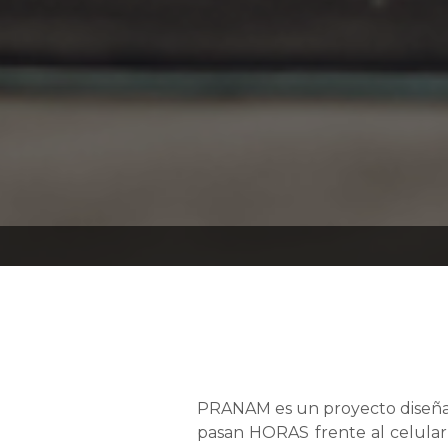
PRANAM es un proyecto diseñad
pasan HORAS frente al celular