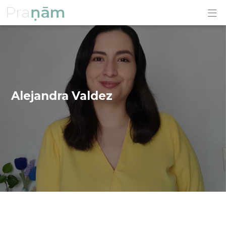
Pra
ṇām
Alejandra Valdez